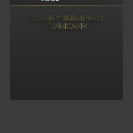
ВЫГОДНЫЕ
КОМИССИИ
Получай максимум с каждой 
транзакции твоих игроков
ПЕРСОНАЛЬНЫЙ
МЕНЕДЖЕР
Всегда на связи, чтобы помочь 
тебе в любом вопросе
НАДЕЖНАЯ
РЕПУТАЦИЯ
Тысячи успешных партнёров по 
всему миру доверяют нам