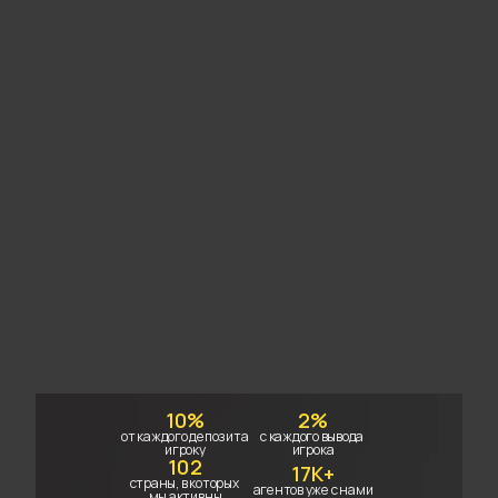
10%
2%
от каждого депозита 
с каждого вывода 
игроку
игрока
102
17K+
страны, в которых 
агентов уже с нами
мы активны